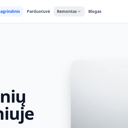
agrindinis
Parduotuvė
Remontas
Blogas
inių
niuje