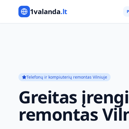
1valanda
.lt
P
Telefonų ir kompiuterių remontas Vilniuje
Greitas įreng
remontas Vil