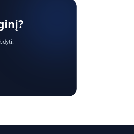
ginį?
bdyti.