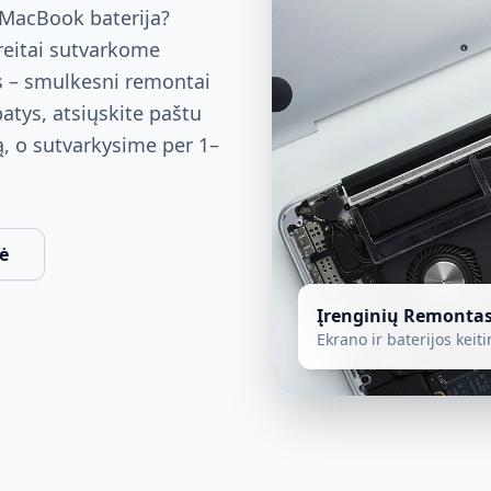
MacBook baterija?
reitai sutvarkome
 – smulkesni remontai
patys, atsiųskite paštu
ą, o sutvarkysime per 1–
ė
Įrenginių Remonta
Ekrano ir baterijos keit