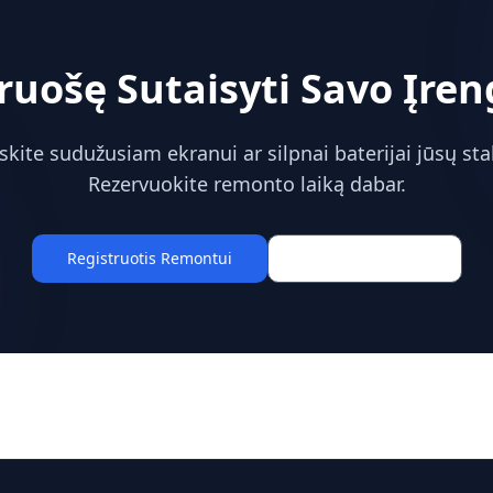
ruošę Sutaisyti Savo Įren
skite sudužusiam ekranui ar silpnai baterijai jūsų sta
Rezervuokite remonto laiką dabar.
Registruotis Remontui
Paslaugų Kainos