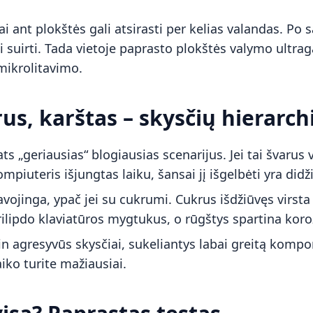
i ant plokštės gali atsirasti per kelias valandas. Po s
kai suirti. Tada vietoje paprasto plokštės valymo ultr
mikrolitavimo.
us, karštas – skysčių hierarch
ats „geriausias“ blogiausias scenarijus. Jei tai švarus 
mpiuteris išjungtas laiku, šansai jį išgelbėti yra didži
avojinga, ypač jei su cukrumi. Cukrus išdžiūvęs virsta
rilipdo klaviatūros mygtukus, o rūgštys spartina koroz
tin agresyvūs skysčiai, sukeliantys labai greitą kompo
aiko turite mažiausiai.