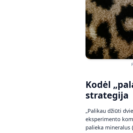
Kodėl „pal
strategija
„Palikau džiūti dv
eksperimento kompiu
palieka mineralus 