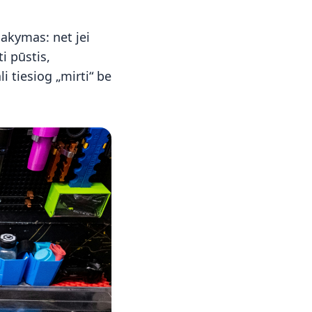
akymas: net jei
ti pūstis,
i tiesiog „mirti“ be