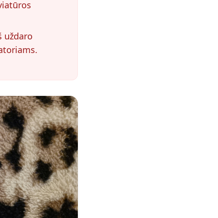
viatūros
š uždaro
atoriams.