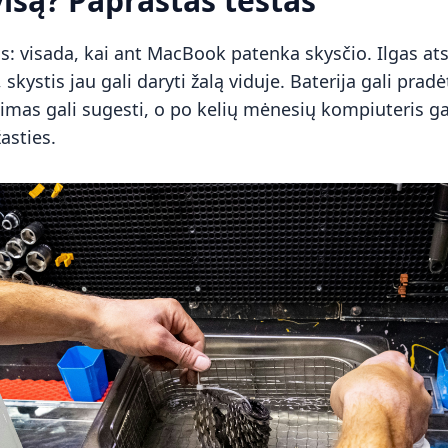
visą? Paprastas testas
 visada, kai ant MacBook patenka skysčio. Ilgas ats
skystis jau gali daryti žalą viduje. Baterija gali pradė
imas gali sugesti, o po kelių mėnesių kompiuteris gal
asties.