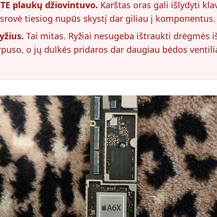
E plaukų džiovintuvo.
Karštas oras gali išlydyti kla
srovė tiesiog nupūs skystį dar giliau į komponentus.
yžius.
Tai mitas. Ryžiai nesugeba ištraukti drėgmės i
rpuso, o jų dulkės pridaros dar daugiau bėdos ventili