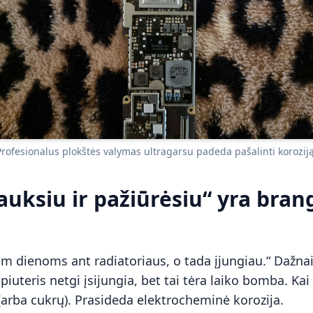
Profesionalus plokštės valymas ultragarsu padeda pašalinti koroziją
auksiu ir pažiūrėsiu“ yra bran
iem dienoms ant radiatoriaus, o tada įjungiau.“ Dažna
teris netgi įsijungia, bet tai tėra laiko bomba. Kai s
(arba cukrų). Prasideda elektrocheminė korozija.