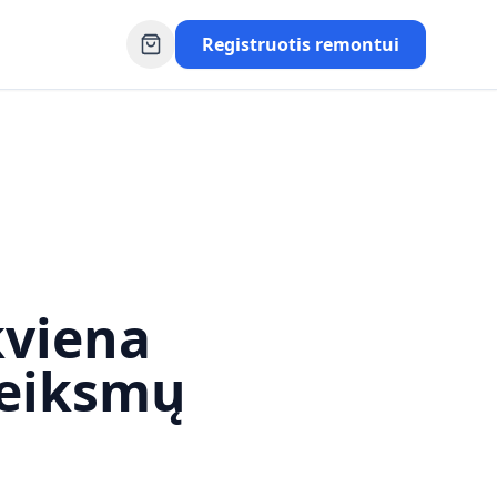
Registruotis remontui
kviena
Veiksmų