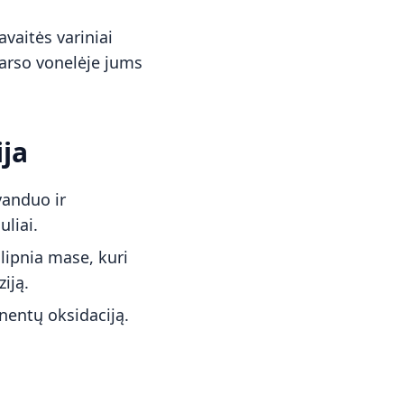
avaitės variniai
agarso vonelėje jums
ija
vanduo ir
uliai.
 lipnia mase, kuri
iją.
nentų oksidaciją.