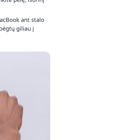
MacBook ant stalo
bėgtų giliau į