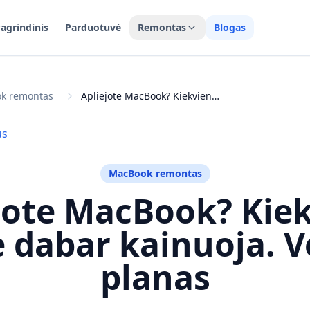
agrindinis
Parduotuvė
Remontas
Blogas
k remontas
Apliejote MacBook? Kiekviena minutė dabar kainuoja. Veiksmų planas
us
MacBook remontas
jote MacBook? Kie
 dabar kainuoja. 
planas