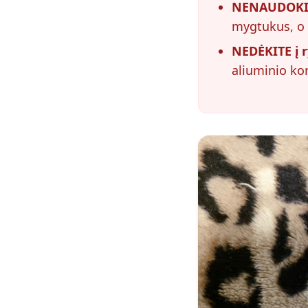
NENAUDOKIT
mygtukus, o 
NEDĖKITE į r
aliuminio ko