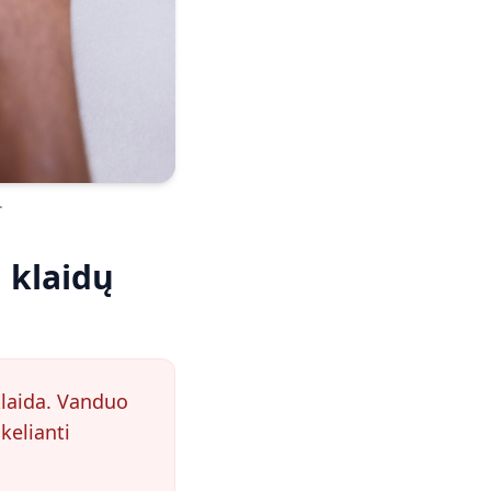
.
 klaidų
klaida. Vanduo
kelianti