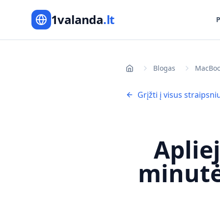
1valanda
.lt
P
Blogas
MacBoo
Pradžia
Grįžti į visus straipsni
Aplie
minutė