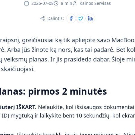
2026-07-08
8 min
Kainos Servisas
Dalintis:
Dalintis Facebook
Dalintis Twitter
Dalintis LinkedIn
straipsnį, greičiausiai ką tik apliejote savo MacBo
ė. Arba jūs žinote ką nors, kas tai padarė. Bet kok
sų veiksmų planas. Ir jis prasideda dabar. Šioje m
skaičiuojasi.
lanas: pirmos 2 minutės
iuterį IŠKART.
Nelaukite, kol išsisaugos dokumentai
ID) mygtuką ir laikykite bent 10 sekundžių, kol ekran
inimą.
Ištraukite kroviklį, jei jis buvo prijungtas. Atju