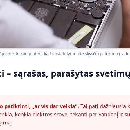
Apverskite kompiuterį, kad sustabdytumėte skysčio patekimą į vidų
i – sąrašas, parašytas svetimų
patikrinti, „ar vis dar veikia“.
Tai pati dažniausia 
kia, kenkia elektros srovė, tekanti per vandenį ir su
gimą.