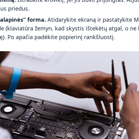
tus priedus.
palapinės“ forma.
Atidarykite ekraną ir pastatykite 
de (klaviatūra žemyn, kad skystis ištekėtų atgal, o ne 
). Po apačia padėkite popierinį rankšluostį.