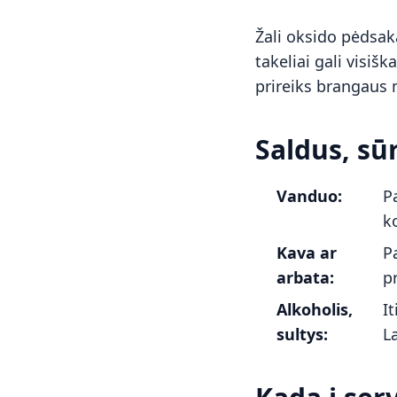
Žali oksido pėdsaka
takeliai gali visiš
prireiks brangaus 
Saldus, sūr
Vanduo:
P
ko
Kava ar
P
arbata:
p
Alkoholis,
I
sultys:
L