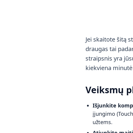
Jei skaitote šitą 
draugas tai padar
straipsnis yra jū
kiekviena minutė 
Veiksmų p
Išjunkite komp
įjungimo (Touch 
užtems.
Atjunkite mait