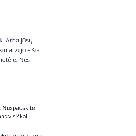
ok. Arba jūsų
iu atveju – šis
inutėje. Nes
. Nuspauskite
as visiškai
nkite pelę, išorinį