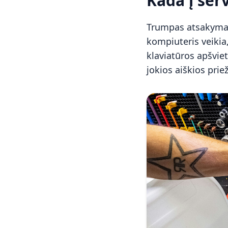
Kada į ser
Trumpas atsakymas:
kompiuteris veikia, 
klaviatūros apšviet
jokios aiškios priež