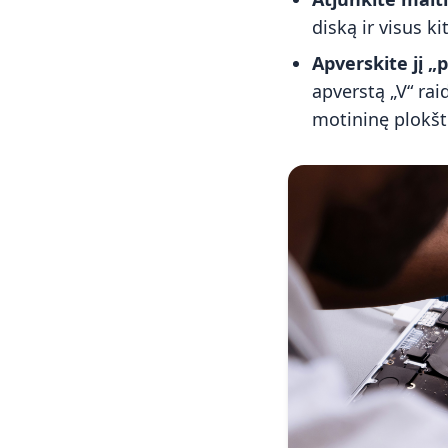
diską ir visus ki
Apverskite jį „
apverstą „V“ rai
motininę plokštę