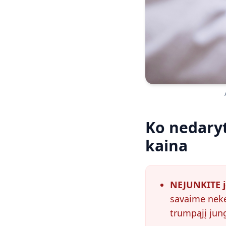
Ko nedaryt
kaina
NEJUNKITE jo 
savaime neken
trumpąjį jun