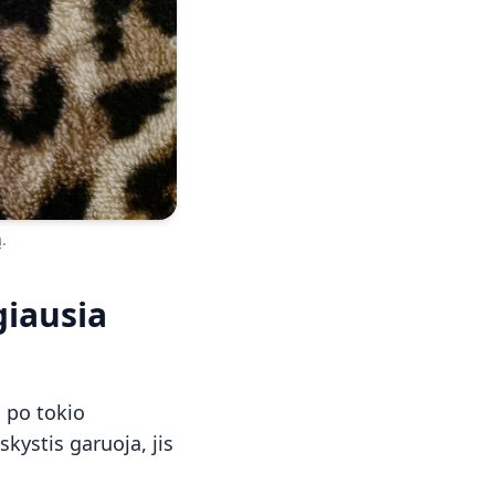
.
giausia
i po tokio
kystis garuoja, jis