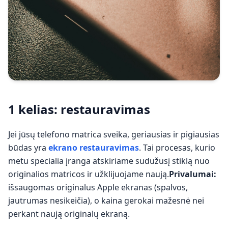
1 kelias: restauravimas
Jei jūsų telefono matrica sveika, geriausias ir pigiausias
būdas yra
ekrano restauravimas
. Tai procesas, kurio
metu specialia įranga atskiriame sudužusį stiklą nuo
originalios matricos ir užklijuojame naują.
Privalumai:
išsaugomas originalus Apple ekranas (spalvos,
jautrumas nesikeičia), o kaina gerokai mažesnė nei
perkant naują originalų ekraną.