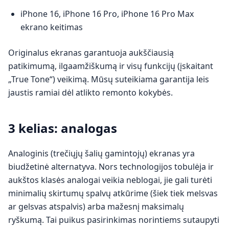
iPhone 16, iPhone 16 Pro, iPhone 16 Pro Max
ekrano keitimas
Originalus ekranas garantuoja aukščiausią
patikimumą, ilgaamžiškumą ir visų funkcijų (įskaitant
„True Tone“) veikimą. Mūsų suteikiama garantija leis
jaustis ramiai dėl atlikto remonto kokybės.
3 kelias: analogas
Analoginis (trečiųjų šalių gamintojų) ekranas yra
biudžetinė alternatyva. Nors technologijos tobulėja ir
aukštos klasės analogai veikia neblogai, jie gali turėti
minimalių skirtumų spalvų atkūrime (šiek tiek melsvas
ar gelsvas atspalvis) arba mažesnį maksimalų
ryškumą. Tai puikus pasirinkimas norintiems sutaupyti