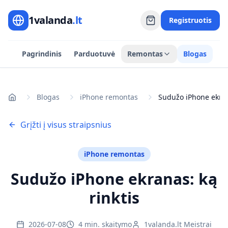
1valanda
.lt
Registruotis
Pagrindinis
Parduotuvė
Remontas
Blogas
Blogas
iPhone remontas
Pradžia
Grįžti į visus straipsnius
iPhone remontas
Sudužo iPhone ekranas: ką
rinktis
2026-07-08
4 min. skaitymo
1valanda.lt Meistrai